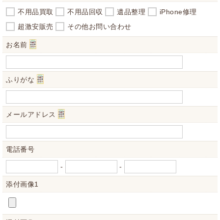
取得した個人情報を第三者に提供することはいたしません。
不用品買取
不用品回収
遺品整理
iPhone修理
＜個人情報の委託について＞
超激安販売
その他お問い合わせ
当社では、利用目的の達成に必要な範囲において、個人情報を
お名前
外部に委託する場合があります。
これらの委託先に対しては個人情報保護契約等の措置をとり、
適切な監督を行います。
ふりがな
＜個人情報の安全管理＞
当社では、個人情報の漏洩等がなされないよう、適切に安全管
理対策を実施します。
メールアドレス
＜個人情報を与えなかった場合に生じる結果＞
必要な情報を頂けない場合は、それに対応した当社のサービス
電話番号
をご提供できない場合がございますので予めご了承ください。
-
-
＜個人情報の開示･訂正・削除･利用停止の手続について＞
添付画像1
当社では、お客様の個人情報の開示･訂正･削除・利用停止の
手続を定めさせて頂いております。
ご本人である事を確認のうえ、対応させて頂きます。