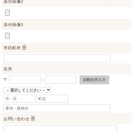
個人情報の開示･訂正･削除・利用停止の具体的手続きにつき
添付画像2
ましては、お電話でお問合せ下さい。
添付画像3
市区町村
住所
〒
-
お問い合わせ