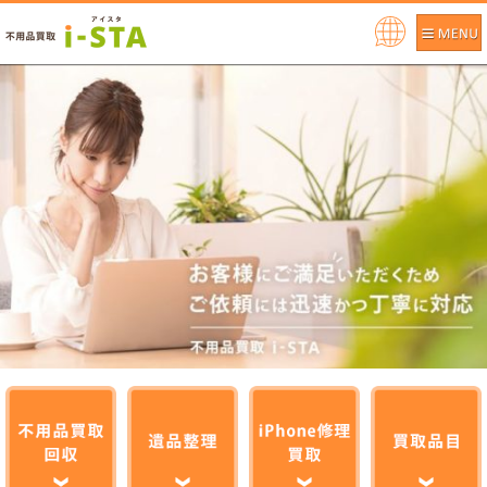
Pow
ere
d by