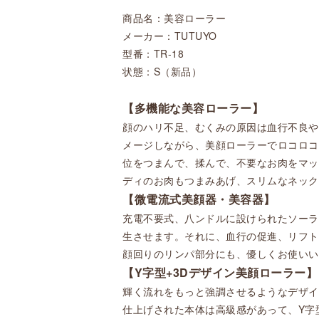
商品名：美容ローラー
メーカー：TUTUYO
型番：
TR-18
状態：S（新品）
【多機能な美容ローラー】
顔のハリ不足、むくみの原因は血行不良や
メージしながら、美顔ローラーでロコロコ
位をつまんで、揉んで、不要なお肉をマッ
ディのお肉もつまみあげ、スリムなネック
【微電流式美顔器・美容器】
充電不要式、八ンドルに設けられたソーラ
生させます。それに、血行の促進、リフト
顔回りのリンパ部分にも、優しくお使いい
【Y字型+3Dデザイン美顔ローラー】
輝く流れをもっと強調させるようなデザイ
仕上げされた本体は高級感があって、Y字