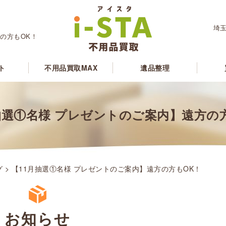
埼玉
の方もOK！
ト
不用品買取MAX
遺品整理
抽選①名様 プレゼントのご案内】遠方の
グ
> 【11月抽選①名様 プレゼントのご案内】遠方の方もOK！
お知らせ