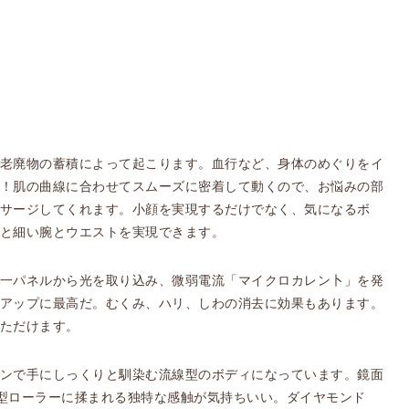
老廃物の蓄積によって起こります。血行など、身体のめぐりをイ
！肌の曲線に合わせてスムーズに密着して動くので、お悩みの部
サージしてくれます。小顔を実現するだけでなく、気になるボ
と細い腕とウエストを実現できます。
一パネルから光を取り込み、微弱電流「マイクロカレン卜」を発
アップに最高だ。むくみ、ハリ、しわの消去に効果もあります。
ただけます。
ンで手にしっくりと馴染む流線型のボディになっています。鏡面
型ローラーに揉まれる独特な感触が気持ちいい。ダイヤモンド