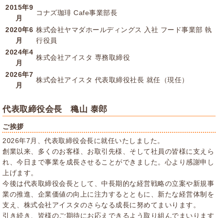
2015年9
コナズ珈琲 Cafe事業部長
月
2020年6
株式会社ヤマダホールディングス 入社 フード事業部 執
月
行役員
2024年4
株式会社アイスタ 専務取締役
月
2026年7
株式会社アイスタ 代表取締役社長 就任（現任）
月
代表取締役会長 穐山 泰郎
ご挨拶
2026年7月、代表取締役会長に就任いたしました。
創業以来、多くのお客様、お取引先様、そして社員の皆様に支えら
れ、今日まで事業を成長させることができました。心より感謝申し
上げます。
今後は代表取締役会長として、中長期的な経営戦略の立案や新規事
業の推進、企業価値の向上に注力するとともに、新たな経営体制を
支え、株式会社アイスタのさらなる成長に努めてまいります。
引き続き、皆様のご期待にお応えできるよう取り組んでまいります