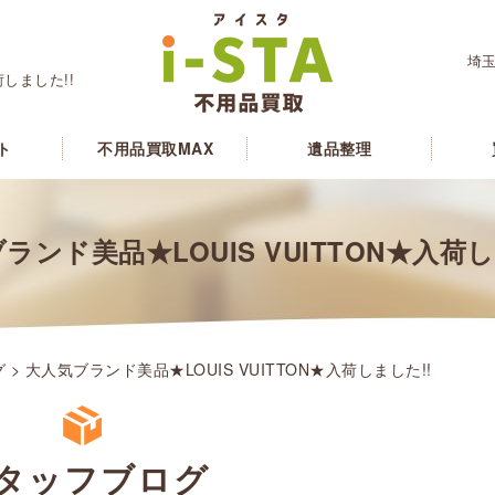
埼玉
荷しました!!
ト
不用品買取MAX
遺品整理
ランド美品★LOUIS VUITTON★入荷し
グ
> 大人気ブランド美品★LOUIS VUITTON★入荷しました!!
タッフブログ