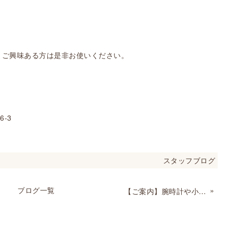
で、ご興味ある方は是非お使いください。
6-3
スタッフブログ
ブログ一覧
»
【ご案内】腕時計や小物なども買取しています～☆