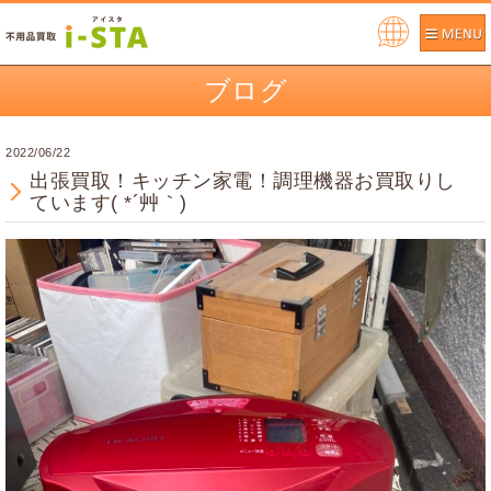
Pow
ere
ブログ
d by
2022/06/22
出張買取！キッチン家電！調理機器お買取りし
ています( *´艸｀)