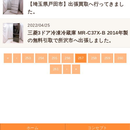
【埼玉県戸田市】出張買取へ行ってきまし
た。
2022/04/25
三菱3ドア冷凍冷蔵庫 MR-C37X-B 2014年製
の無料引取で所沢市へ出張しました。
«
‹
253
254
255
256
257
258
259
260
261
›
»
ホーム
コンセプト